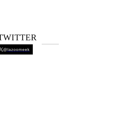
TWITTER
@lazoomeek